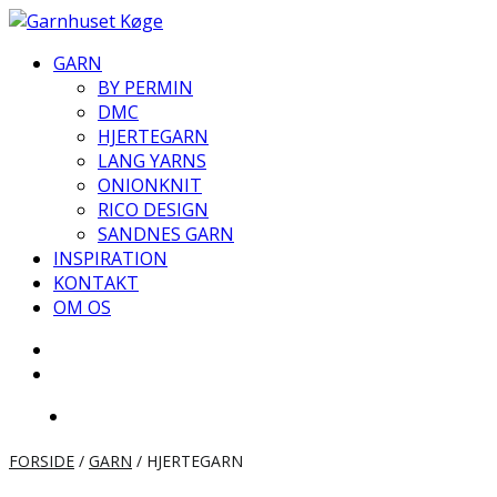
Videre
til
GARN
indhold
BY PERMIN
DMC
HJERTEGARN
LANG YARNS
ONIONKNIT
RICO DESIGN
SANDNES GARN
INSPIRATION
KONTAKT
OM OS
FORSIDE
/
GARN
/ HJERTEGARN