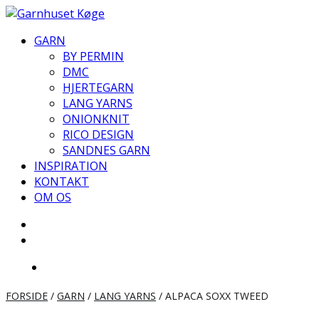
Videre
til
GARN
indhold
BY PERMIN
DMC
HJERTEGARN
LANG YARNS
ONIONKNIT
RICO DESIGN
SANDNES GARN
INSPIRATION
KONTAKT
OM OS
FORSIDE
/
GARN
/
LANG YARNS
/ ALPACA SOXX TWEED