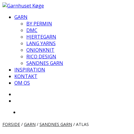
Videre
til
GARN
indhold
BY PERMIN
DMC
HJERTEGARN
LANG YARNS
ONIONKNIT
RICO DESIGN
SANDNES GARN
INSPIRATION
KONTAKT
OM OS
FORSIDE
/
GARN
/
SANDNES GARN
/ ATLAS