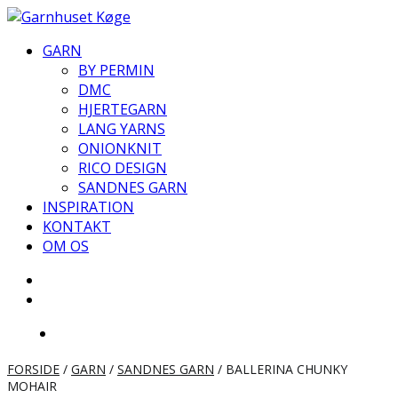
Videre
til
GARN
indhold
BY PERMIN
DMC
HJERTEGARN
LANG YARNS
ONIONKNIT
RICO DESIGN
SANDNES GARN
INSPIRATION
KONTAKT
OM OS
FORSIDE
/
GARN
/
SANDNES GARN
/ BALLERINA CHUNKY
MOHAIR