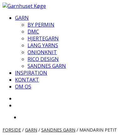
Videre
til
GARN
indhold
BY PERMIN
DMC
HJERTEGARN
LANG YARNS
ONIONKNIT
RICO DESIGN
SANDNES GARN
INSPIRATION
KONTAKT
OM OS
FORSIDE
/
GARN
/
SANDNES GARN
/ MANDARIN PETIT