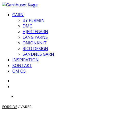
Videre
til
GARN
indhold
BY PERMIN
DMC
HJERTEGARN
LANG YARNS
ONIONKNIT
RICO DESIGN
SANDNES GARN
INSPIRATION
KONTAKT
OM OS
FORSIDE
/ VARER