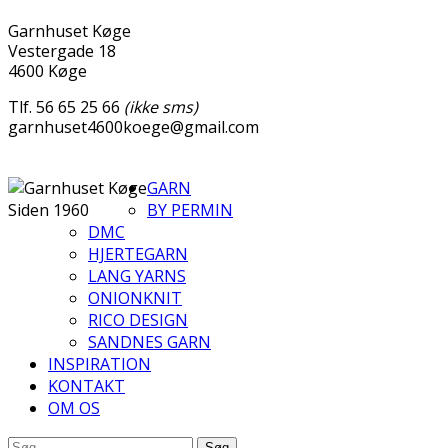
Garnhuset Køge
Vestergade 18
4600 Køge
Tlf. 56 65 25 66
(ikke sms)
garnhuset4600koege@gmail.com
GARN
Siden 1960
BY PERMIN
DMC
HJERTEGARN
LANG YARNS
ONIONKNIT
RICO DESIGN
SANDNES GARN
INSPIRATION
KONTAKT
OM OS
Søg